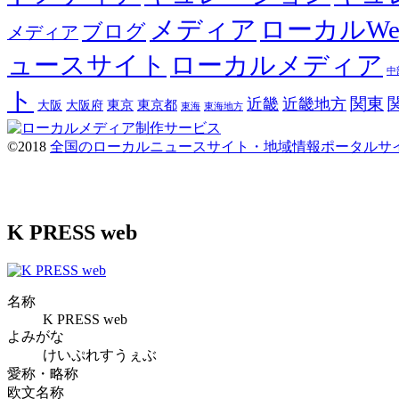
メディア
ローカルW
ブログ
メディア
ュースサイト
ローカルメディア
中
ト
関東
近畿
近畿地方
東京都
大阪
大阪府
東京
東海
東海地方
©2018
全国のローカルニュースサイト・地域情報ポータルサ
K PRESS web
名称
K PRESS web
よみがな
けいぷれすうぇぶ
愛称・略称
欧文名称