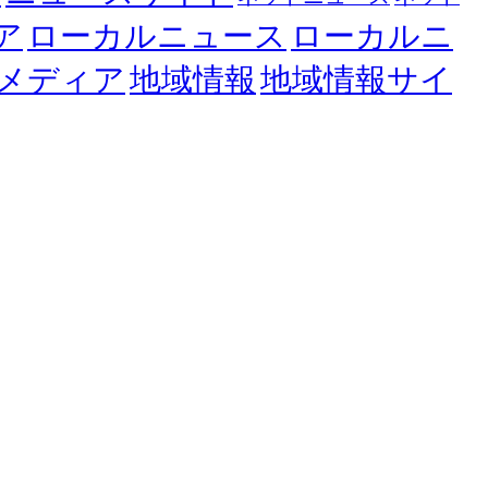
ア
ローカルニュース
ローカルニ
メディア
地域情報
地域情報サイ