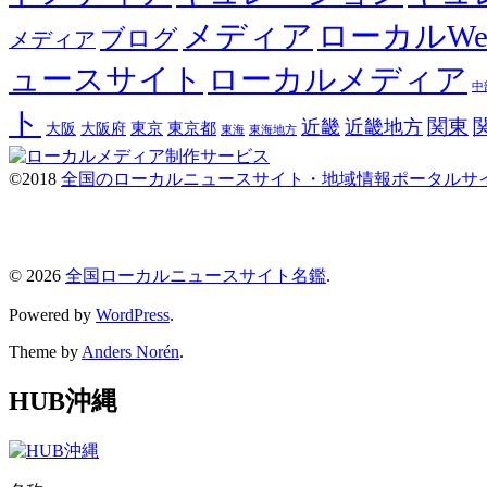
メディア
ローカルW
ブログ
メディア
ュースサイト
ローカルメディア
中
ト
関東
近畿
近畿地方
東京都
大阪
大阪府
東京
東海
東海地方
©2018
全国のローカルニュースサイト・地域情報ポータルサ
© 2026
全国ローカルニュースサイト名鑑
.
Powered by
WordPress
.
Theme by
Anders Norén
.
HUB沖縄