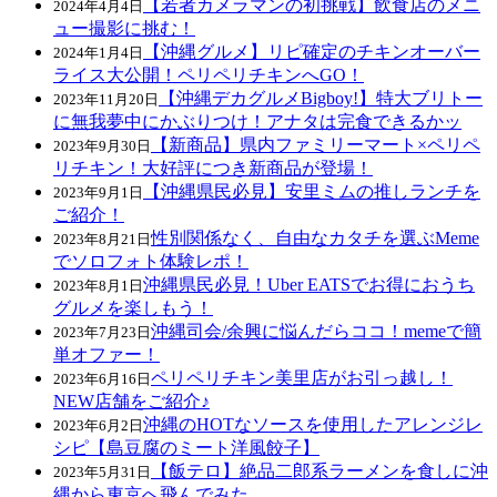
【若者カメラマンの初挑戦】飲食店のメニ
2024年4月4日
ュー撮影に挑む！
【沖縄グルメ】リピ確定のチキンオーバー
2024年1月4日
ライス大公開！ペリペリチキンへGO！
【沖縄デカグルメBigboy!】特大ブリトー
2023年11月20日
に無我夢中にかぶりつけ！アナタは完食できるかッ
【新商品】県内ファミリーマート×ペリペ
2023年9月30日
リチキン！大好評につき新商品が登場！
【沖縄県民必見】安里ミムの推しランチを
2023年9月1日
ご紹介！
性別関係なく、自由なカタチを選ぶMeme
2023年8月21日
でソロフォト体験レポ！
沖縄県民必見！Uber EATSでお得におうち
2023年8月1日
グルメを楽しもう！
沖縄司会/余興に悩んだらココ！memeで簡
2023年7月23日
単オファー！
ペリペリチキン美里店がお引っ越し！
2023年6月16日
NEW店舗をご紹介♪
沖縄のHOTなソースを使用したアレンジレ
2023年6月2日
シピ【島豆腐のミート洋風餃子】
【飯テロ】絶品二郎系ラーメンを食しに沖
2023年5月31日
縄から東京へ飛んでみた。