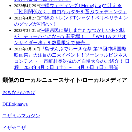
沖縄ウェディング | Meme(ﾐｰﾑ)で叶える
2023年4月29日
「性別関係なく、自由なカタチを選ぶウェディング」
沖縄のトレンドTシャツ！ペリペリチキン
2023年4月27日
のグッズが可愛い！
沖縄県民に親しまれたなつかしいあの味
2023年3月31日
が、チューハイになって新登場！ ―「WATTA オリオ
ンサイダー味」を数量限定で発売―
『島ぜんぶでおーきな祭 第15回沖縄国際
2023年3月16日
映画祭』大注目の二大イベント！ソーシャルビジネス
コンテスト・ 市町村長対抗のど自慢大会のご紹介！ 日
程 2023年4月15日（土）～ 4月16日（日）開催
類似のローカルニュースサイト/ローカルメディア
おきなわいちば
DEEokinawa
コザまちマガジン
イザ☆コザ