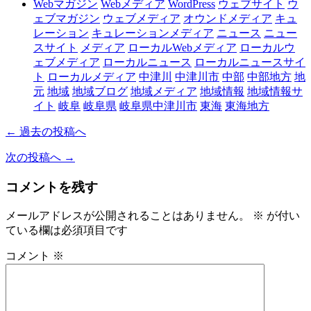
Webマガジン
Webメディア
WordPress
ウェブサイト
ウ
ェブマガジン
ウェブメディア
オウンドメディア
キュ
レーション
キュレーションメディア
ニュース
ニュー
スサイト
メディア
ローカルWebメディア
ローカルウ
ェブメディア
ローカルニュース
ローカルニュースサイ
ト
ローカルメディア
中津川
中津川市
中部
中部地方
地
元
地域
地域ブログ
地域メディア
地域情報
地域情報サ
イト
岐阜
岐阜県
岐阜県中津川市
東海
東海地方
← 過去の投稿へ
次の投稿へ →
コメントを残す
メールアドレスが公開されることはありません。
※
が付い
ている欄は必須項目です
コメント
※