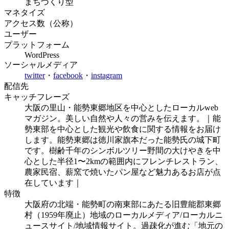
まちづくり型
マネタイズ
アクセス数（公称）
ユーザー
プラットフォーム
WordPress
ソーシャルメディア
twitter
・
facebook
・
instagram
配信先
キャッチフレーズ
大阪の里山・能勢東郷地区を中心としたローカルweb
マガジン。美しい自然や人々の営みを伝えます。｜能
勢東部を中心とした観光や飲食に関する情報をお届け
します。能勢東郷は徳川家旗本だった能勢氏の城下町
です。樹齢千年のシンボルツリー野間の大けやきを中
心とした半径1〜2kmの範囲内にフレンチレストラン、
農家民宿、薪窯で焼いたパン屋など魅力あるお店が点
在しています｜
特徴
大阪府の北端・能勢町の南東部にあたる旧豊能郡東郷
村（1959年廃止）地域のローカルメディア/ローカルニ
ュースサイト/地域情報サイト。過疎化が進む「地元の