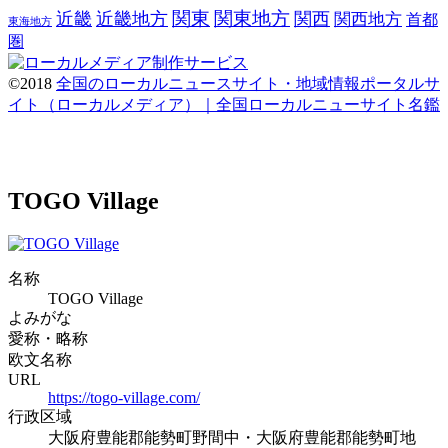
関東
関東地方
近畿
近畿地方
関西
関西地方
首都
東海地方
圏
©2018
全国のローカルニュースサイト・地域情報ポータルサ
イト（ローカルメディア）｜全国ローカルニューサイト名鑑
TOGO Village
名称
TOGO Village
よみがな
愛称・略称
欧文名称
URL
https://togo-village.com/
行政区域
大阪府豊能郡能勢町野間中・大阪府豊能郡能勢町地