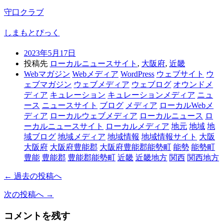
守口クラブ
しまもとぴっく
2023年5月17日
投稿先
ローカルニュースサイト
,
大阪府
,
近畿
Webマガジン
Webメディア
WordPress
ウェブサイト
ウ
ェブマガジン
ウェブメディア
ウェブログ
オウンドメ
ディア
キュレーション
キュレーションメディア
ニュ
ース
ニュースサイト
ブログ
メディア
ローカルWebメ
ディア
ローカルウェブメディア
ローカルニュース
ロ
ーカルニュースサイト
ローカルメディア
地元
地域
地
域ブログ
地域メディア
地域情報
地域情報サイト
大阪
大阪府
大阪府豊能郡
大阪府豊能郡能勢町
能勢
能勢町
豊能
豊能郡
豊能郡能勢町
近畿
近畿地方
関西
関西地方
← 過去の投稿へ
次の投稿へ →
コメントを残す