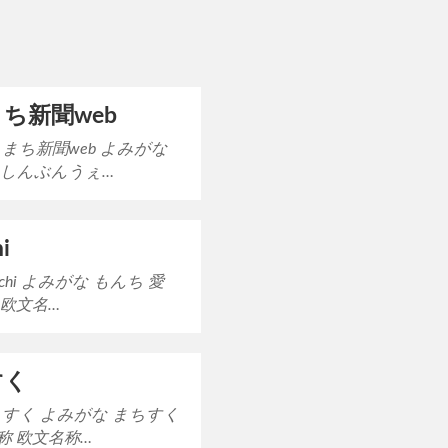
ち新聞web
えまち新聞web よみがな
しんぶんうぇ…
i
nchi よみがな もんち 愛
 欧文名…
すく
ちすく よみがな まちすく
称 欧文名称…