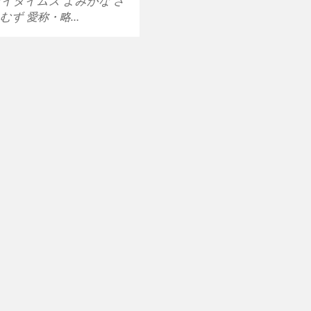
カイタイムズ よみがな さ
むず 愛称・略…