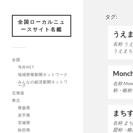
タグ:
全国ローカルニュ
ースサイト名鑑
うえま
名称 う
うえまち
全国
号外NET
Monch
地域密着新聞ネットワーク
みんなの経済新聞ネットワ
名称 Mo
ーク
称・略称
北海道
東北
青森県
まち
岩手県
名称 ま
宮城県
愛称・略
秋田県