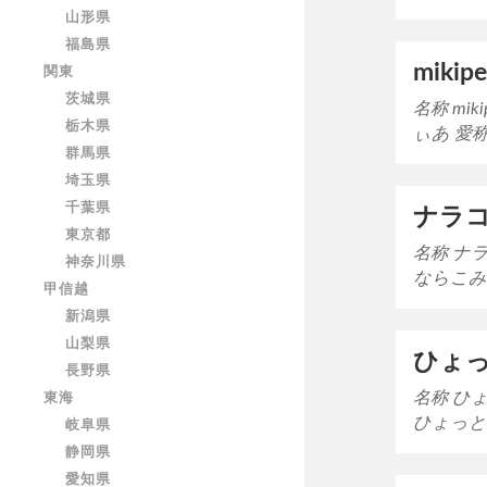
山形県
福島県
mikipe
関東
茨城県
名称 mik
栃木県
ぃあ 愛
群馬県
埼玉県
千葉県
ナラコミ
東京都
名称 ナラ
神奈川県
ならこみ
甲信越
新潟県
山梨県
ひょ
長野県
名称 ひ
東海
ひょっと
岐阜県
静岡県
愛知県