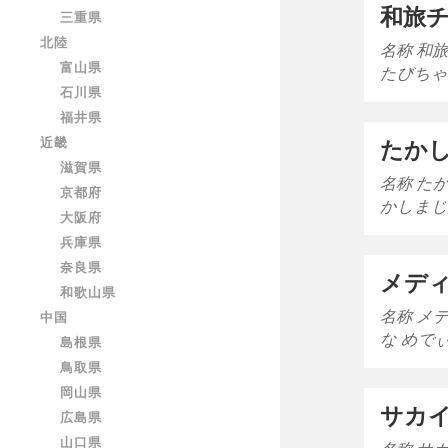
和旅
三重県
北陸
名称 和
富山県
たびちゃ
石川県
福井県
近畿
たか
滋賀県
名称 た
京都府
かしまじ
大阪府
兵庫県
奈良県
メデ
和歌山県
名称 メ
中国
な めで
島根県
鳥取県
岡山県
サカ
広島県
山口県