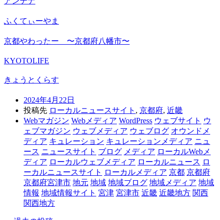
アンテナ
ふくてぃーやま
京都やわったー 〜京都府八幡市〜
KYOTOLIFE
きょうとくらす
2024年4月22日
投稿先
ローカルニュースサイト
,
京都府
,
近畿
Webマガジン
Webメディア
WordPress
ウェブサイト
ウ
ェブマガジン
ウェブメディア
ウェブログ
オウンドメ
ディア
キュレーション
キュレーションメディア
ニュ
ース
ニュースサイト
ブログ
メディア
ローカルWebメ
ディア
ローカルウェブメディア
ローカルニュース
ロ
ーカルニュースサイト
ローカルメディア
京都
京都府
京都府宮津市
地元
地域
地域ブログ
地域メディア
地域
情報
地域情報サイト
宮津
宮津市
近畿
近畿地方
関西
関西地方