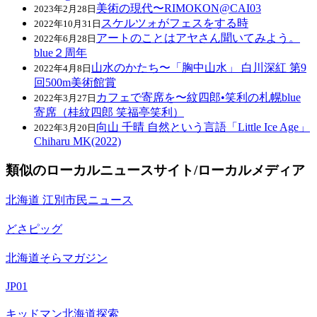
美術の現代〜RIMOKON@CAI03
2023年2月28日
スケルツォがフェスをする時
2022年10月31日
アートのことはアヤさん聞いてみよう。
2022年6月28日
blue２周年
山水のかたち〜「胸中山水」 白川深紅 第9
2022年4月8日
回500m美術館賞
カフェで寄席を〜紋四郎•笑利の札幌blue
2022年3月27日
寄席（桂紋四郎 笑福亭笑利）
向山 千晴 自然という言語「Little Ice Age」
2022年3月20日
Chiharu MK(2022)
類似のローカルニュースサイト/ローカルメディア
北海道 江別市民ニュース
どさピッグ
北海道そらマガジン
JP01
キッドマン北海道探索