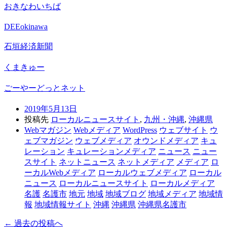
おきなわいちば
DEEokinawa
石垣経済新聞
くまきゅー
ごーやーどっとネット
2019年5月13日
投稿先
ローカルニュースサイト
,
九州・沖縄
,
沖縄県
Webマガジン
Webメディア
WordPress
ウェブサイト
ウ
ェブマガジン
ウェブメディア
オウンドメディア
キュ
レーション
キュレーションメディア
ニュース
ニュー
スサイト
ネットニュース
ネットメディア
メディア
ロ
ーカルWebメディア
ローカルウェブメディア
ローカル
ニュース
ローカルニュースサイト
ローカルメディア
名護
名護市
地元
地域
地域ブログ
地域メディア
地域情
報
地域情報サイト
沖縄
沖縄県
沖縄県名護市
← 過去の投稿へ