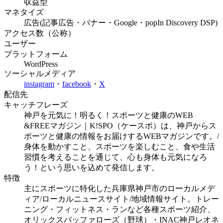
収益型
マネタイズ
広告(記事広告・バナー・Google・popIn Discovery DSP)
アクセス数（公称）
ユーザー
プラットフォーム
WordPress
ソーシャルメディア
instagram
・
facebook
・
X
配信先
キャッチフレーズ
神戸を元気に！明るく！スポーツと健康のWEB
&FREEマガジン｜K!SPO（ケースポ）は、神戸からス
ポーツと健康の情報をお届けするWEBマガジンです。/
身体を動かすこと、スポーツを楽しむこと、食や生活
習慣を考えることを通じて、心も身体も元気になろ
う！という思いを込めて発信します。
特徴
主にスポーツに特化した兵庫県神戸市のローカルメデ
ィア/ローカルニュースサイト/地域情報サイト。トレー
ニング・フィットネス・ランなど各種スポーツ紹介、
オリックスバッファローズ（野球）・INAC神戸レオネ