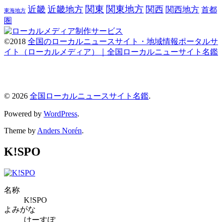
関東
関東地方
近畿
近畿地方
関西
関西地方
首都
東海地方
圏
©2018
全国のローカルニュースサイト・地域情報ポータルサ
イト（ローカルメディア）｜全国ローカルニューサイト名鑑
© 2026
全国ローカルニュースサイト名鑑
.
Powered by
WordPress
.
Theme by
Anders Norén
.
K!SPO
名称
K!SPO
よみがな
けーすぽ