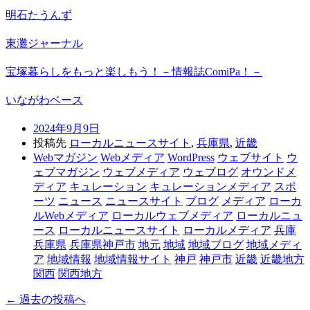
明石たうんず
東灘ジャーナル
宝塚暮らしをもっと楽しもう！－情報誌ComiPa！－
いながわベース
2024年9月9日
投稿先
ローカルニュースサイト
,
兵庫県
,
近畿
Webマガジン
Webメディア
WordPress
ウェブサイト
ウ
ェブマガジン
ウェブメディア
ウェブログ
オウンドメ
ディア
キュレーション
キュレーションメディア
スポ
ーツ
ニュース
ニュースサイト
ブログ
メディア
ローカ
ルWebメディア
ローカルウェブメディア
ローカルニュ
ース
ローカルニュースサイト
ローカルメディア
兵庫
兵庫県
兵庫県神戸市
地元
地域
地域ブログ
地域メディ
ア
地域情報
地域情報サイト
神戸
神戸市
近畿
近畿地方
関西
関西地方
← 過去の投稿へ