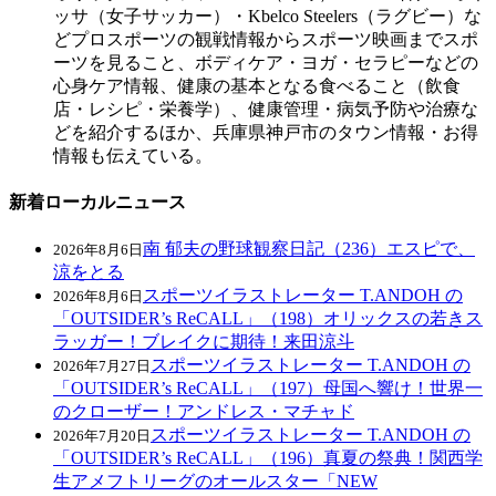
ッサ（女子サッカー）・Kbelco Steelers（ラグビー）な
どプロスポーツの観戦情報からスポーツ映画までスポ
ーツを見ること、ボディケア・ヨガ・セラピーなどの
心身ケア情報、健康の基本となる食べること（飲食
店・レシピ・栄養学）、健康管理・病気予防や治療な
どを紹介するほか、兵庫県神戸市のタウン情報・お得
情報も伝えている。
新着ローカルニュース
南 郁夫の野球観察日記（236）エスピで、
2026年8月6日
涼をとる
スポーツイラストレーター T.ANDOH の
2026年8月6日
「OUTSIDER’s ReCALL」（198）オリックスの若きス
ラッガー！ブレイクに期待！来田涼斗
スポーツイラストレーター T.ANDOH の
2026年7月27日
「OUTSIDER’s ReCALL」（197）母国へ響け！世界一
のクローザー！アンドレス・マチャド
スポーツイラストレーター T.ANDOH の
2026年7月20日
「OUTSIDER’s ReCALL」（196）真夏の祭典！関西学
生アメフトリーグのオールスター「NEW