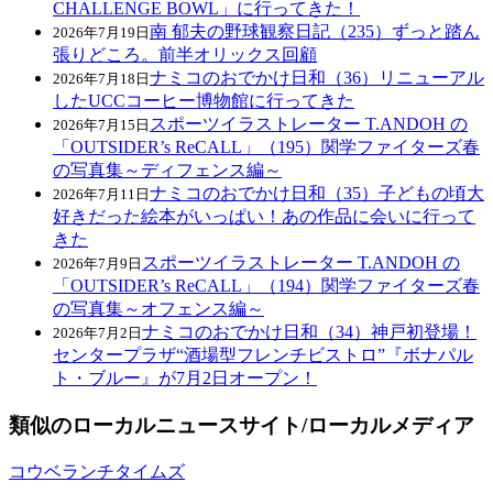
CHALLENGE BOWL」に行ってきた！
南 郁夫の野球観察日記（235）ずっと踏ん
2026年7月19日
張りどころ。前半オリックス回顧
ナミコのおでかけ日和（36）リニューアル
2026年7月18日
したUCCコーヒー博物館に行ってきた
スポーツイラストレーター T.ANDOH の
2026年7月15日
「OUTSIDER’s ReCALL」（195）関学ファイターズ春
の写真集～ディフェンス編～
ナミコのおでかけ日和（35）子どもの頃大
2026年7月11日
好きだった絵本がいっぱい！あの作品に会いに行って
きた
スポーツイラストレーター T.ANDOH の
2026年7月9日
「OUTSIDER’s ReCALL」（194）関学ファイターズ春
の写真集～オフェンス編～
ナミコのおでかけ日和（34）神戸初登場！
2026年7月2日
センタープラザ“酒場型フレンチビストロ”『ボナパル
ト・ブルー』が7月2日オープン！
類似のローカルニュースサイト/ローカルメディア
コウベランチタイムズ