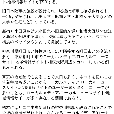
ト/地域情報サイトが存在する。
旧日本陸軍の施設が設けられ、戦後は米軍に接収されるも、
一部は変換され、北里大学・麻布大学・相模女子大学などの
大学や住宅などになっている。
新宿と小田原を結ぶ小田急小田原線が通り相模大野駅では江
ノ島線が分岐するほか、JR横浜線もあることから、東京や
横浜のベッドタウンとして発展してきた。
神奈川県町田市と揶揄されるほど隣接する町田市との交流も
多く、東京都町田市のローカルメディア/ローカルニュース
サイト/地域情報サイトも相模大野周辺をカバーしている例
もみられる。
東京の通勤圏でもあることで人口も多く、ネットを使いこな
す若年層も多いことからローカルメディア/ローカルニュー
スサイト/地域情報サイトのユーザー層が厚く、ニュースが
多いことも、ローカルメディア/ローカルニュースサイト/地
域情報サイトが多く存在する要因であろう。
橋本にはリニア中央新幹線の神奈川県駅が設置されることで
今後の発展が見込まれ、さらなるローカルメディア/ローカ