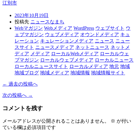
江別市
2023年10月19日
投稿先
ニュースなまち
Webマガジン
Webメディア
WordPress
ウェブサイト
ウ
ェブマガジン
ウェブメディア
オウンドメディア
キュ
レーション
キュレーションメディア
ニュース
ニュー
スサイト
ニュースメディア
ネットニュース
ネットメ
ディア
メディア
ローカルWebメディア
ローカルウェ
ブマガジン
ローカルウェブメディア
ローカルニュース
ローカルニュースサイト
ローカルメディア
地元
地域
地域ブログ
地域メディア
地域情報
地域情報サイト
← 過去の投稿へ
次の投稿へ →
コメントを残す
メールアドレスが公開されることはありません。
※
が付い
ている欄は必須項目です