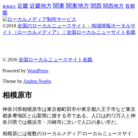
関東
関東地方
近畿
近畿地方
関西
関西地方
首都
東海地方
圏
©2018
全国のローカルニュースサイト・地域情報ポータルサ
イト（ローカルメディア）｜全国ローカルニューサイト名鑑
© 2026
全国ローカルニュースサイト名鑑
.
Powered by
WordPress
.
Theme by
Anders Norén
.
相模原市
神奈川県相模原市は東京都町田市や東京都八王子市など東京
都多摩地区と山梨県に接する市である。人口は約72万人と神
奈川県では横浜市・川崎市に次いで人口の多い市だ。
相模原には複数のローカルメディア/ローカルニュースサイ