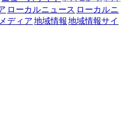
ア
ローカルニュース
ローカルニ
メディア
地域情報
地域情報サイ