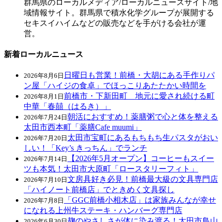
群馬県のローカルメディア/ローカルニュースサイト/地
域情報サイト。群馬県で積水化学グループが展開する
セキスイハイムなどの販売などを手がける会社が運
営。
新着ローカルニュース
日曜日も営業！前橋・大胡にある手作りパ
2026年8月6日
ン屋「ハイジの食卓」でほっこりあたたかい時間を
前橋市・下新田町 地元に愛され続ける町
2026年8月1日
中華「春囍（はるき）」
朝活におすすめ！薬膳粥で心と体を整える
2026年7月24日
太田市西本町「薬膳Cafe muumi」
太田市宝町にあるもちもち生パスタがおい
2026年7月20日
しい！「Key’s きっちん」でランチ
【2026年5月オープン】コーヒーもスイー
2026年7月14日
ツも本気！太田市大原町「ロースタリーフィト」
文房具好き必見！前橋最大級の文具専門店
2026年7月10日
「ハイノート前橋店」でときめく文具探し
「GGC前橋小相木店」は家族みんなが幸せ
2026年7月8日
になれる上州牛ステーキ・ハンバーグ専門店
麹のやさしさが体に染み渡る！太田市鳥山
2026年6月30日