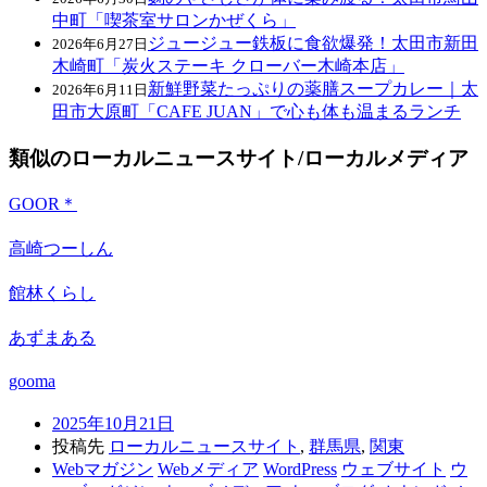
中町「喫茶室サロンかぜくら」
ジュージュー鉄板に食欲爆発！太田市新田
2026年6月27日
木崎町「炭火ステーキ クローバー木崎本店」
新鮮野菜たっぷりの薬膳スープカレー｜太
2026年6月11日
田市大原町「CAFE JUAN」で心も体も温まるランチ
類似のローカルニュースサイト/ローカルメディア
GOOR＊
高崎つーしん
館林くらし
あずまある
gooma
2025年10月21日
投稿先
ローカルニュースサイト
,
群馬県
,
関東
Webマガジン
Webメディア
WordPress
ウェブサイト
ウ