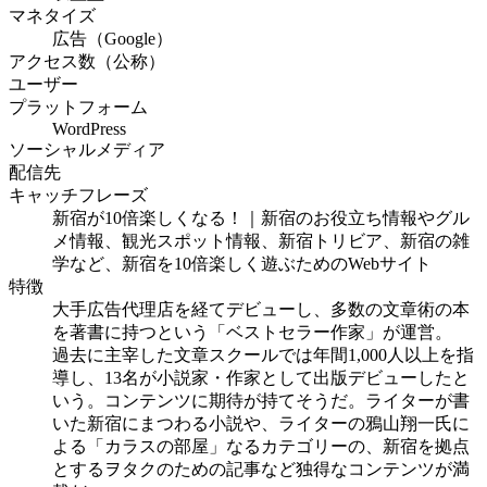
マネタイズ
広告（Google）
アクセス数（公称）
ユーザー
プラットフォーム
WordPress
ソーシャルメディア
配信先
キャッチフレーズ
新宿が10倍楽しくなる！｜新宿のお役立ち情報やグル
メ情報、観光スポット情報、新宿トリビア、新宿の雑
学など、新宿を10倍楽しく遊ぶためのWebサイト
特徴
大手広告代理店を経てデビューし、多数の文章術の本
を著書に持つという「ベストセラー作家」が運営。
過去に主宰した文章スクールでは年間1,000人以上を指
導し、13名が小説家・作家として出版デビューしたと
いう。コンテンツに期待が持てそうだ。ライターが書
いた新宿にまつわる小説や、ライターの鴉山翔一氏に
よる「カラスの部屋」なるカテゴリーの、新宿を拠点
とするヲタクのための記事など独得なコンテンツが満