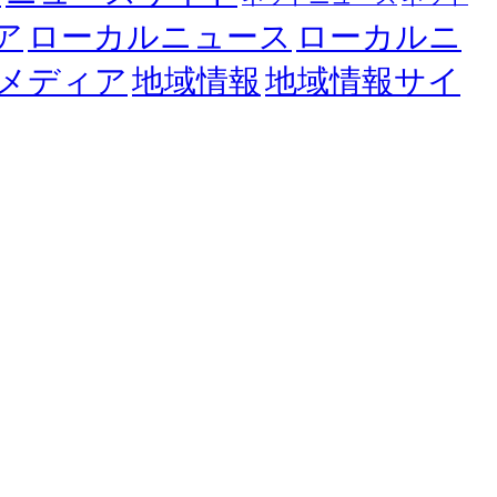
ア
ローカルニュース
ローカルニ
メディア
地域情報
地域情報サイ