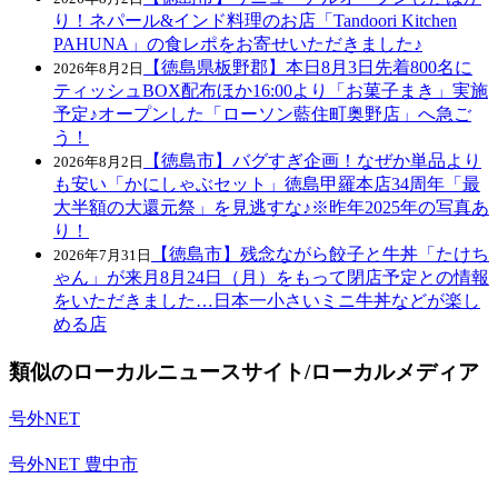
り！ネパール&インド料理のお店「Tandoori Kitchen
PAHUNA」の食レポをお寄せいただきました♪
【徳島県板野郡】本日8月3日先着800名に
2026年8月2日
ティッシュBOX配布ほか16:00より「お菓子まき」実施
予定♪オープンした「ローソン藍住町奥野店」へ急ご
う！
【徳島市】バグすぎ企画！なぜか単品より
2026年8月2日
も安い「かにしゃぶセット」徳島甲羅本店34周年「最
大半額の大還元祭」を見逃すな♪※昨年2025年の写真あ
り！
【徳島市】残念ながら餃子と牛丼「たけち
2026年7月31日
ゃん」が来月8月24日（月）をもって閉店予定との情報
をいただきました…日本一小さいミニ牛丼などが楽し
める店
類似のローカルニュースサイト/ローカルメディア
号外NET
号外NET 豊中市