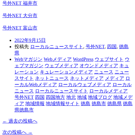
号外NET 福井市
号外NET 大分市
号外NET 富山市
2022年9月15日
投稿先
ローカルニュースサイト
,
号外NET
,
四国
,
徳島
県
Webマガジン
Webメディア
WordPress
ウェブサイト
ウ
ェブマガジン
ウェブメディア
オウンドメディア
キュ
レーション
キュレーションメディア
ニュース
ニュー
スサイト
ネットニュース
ネットメディア
メディア
ロ
ーカルWebメディア
ローカルウェブメディア
ローカル
ニュース
ローカルニュースサイト
ローカルメディア
号外NET
四国
四国地方
地元
地域
地域ブログ
地域メデ
ィア
地域情報
地域情報サイト
徳島
徳島市
徳島県
徳島
県徳島市
← 過去の投稿へ
次の投稿へ →