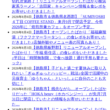
切れ次第終了！リニューアルオープンしたばかり横浜
家系ラーメン「吉田家」キャンペーン情報＆食レポを
お寄せいただきました！
【徳島市＆徳島県名西郡】「SUMIYOSHI
2026年8月6日
４丁目 COFFEE STAND」来月9月で閉店予定。今年
2026年に「焙煎所兼カフェ」をオープン予定。
【徳島市】オープンしたばかり「福福麻辣
2026年8月4日
湯（フクフクマーラータン）」の食レポをお寄せいた
だきました♪店舗外観やメニュー表の写真もあり！
【徳島県板野郡】リニューアルオープンし
2026年8月3日
たばかり！「牛福 藍住店」の食レポをいただきました
♪平日は「時間無制限」で食べ放題！通行手形も要チェ
ック♪
【徳島県】子どもと過ごす夏休みに取り入
2026年8月3日
れたい「ぎゅぎゅっとハッピー」戦法♪全国で活躍中の
元保育士「ゆうちゃん」といっしょに自分のことも大
切に！
【徳島市】残念ながら…オープンしたばか
2026年8月2日
りだった「HOKA benzy（ホカベンジー）」が先月7月
31日に閉店していたとの情報をお寄せいただきまし
た…
【徳島市】リニューアルオープンしたばか
2026年8月2日