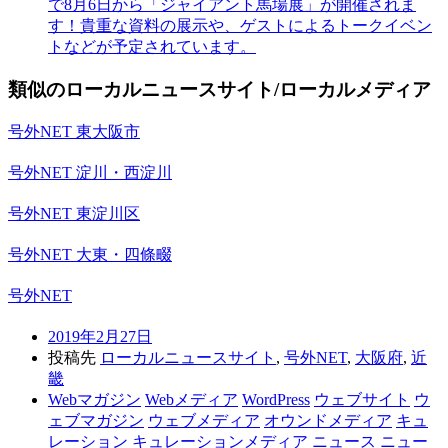
で8月6日から「ジャイアント馬場展」が開催されま
す！貴重な資料の展示や、ゲストによるトークイベン
トなどが予定されています。
類似のローカルニュースサイト/ローカルメディア
号外NET 東大阪市
号外NET 淀川・西淀川
号外NET 東淀川区
号外NET 大東・四條畷
号外NET
2019年2月27日
投稿先
ローカルニュースサイト
,
号外NET
,
大阪府
,
近
畿
Webマガジン
Webメディア
WordPress
ウェブサイト
ウ
ェブマガジン
ウェブメディア
オウンドメディア
キュ
レーション
キュレーションメディア
ニュース
ニュー