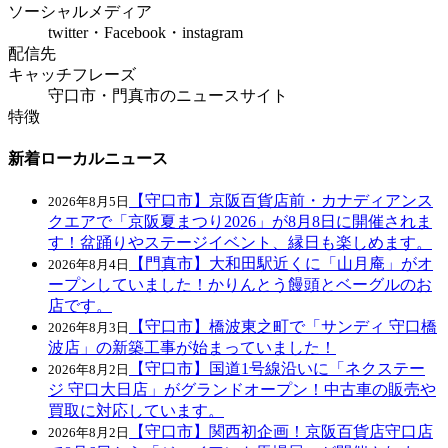
ソーシャルメディア
twitter・Facebook・instagram
配信先
キャッチフレーズ
守口市・門真市のニュースサイト
特徴
新着ローカルニュース
【守口市】京阪百貨店前・カナディアンス
2026年8月5日
クエアで「京阪夏まつり2026」が8月8日に開催されま
す！盆踊りやステージイベント、縁日も楽しめます。
【門真市】大和田駅近くに「山月庵」がオ
2026年8月4日
ープンしていました！かりんとう饅頭とベーグルのお
店です。
【守口市】橋波東之町で「サンディ 守口橋
2026年8月3日
波店」の新築工事が始まっていました！
【守口市】国道1号線沿いに「ネクステー
2026年8月2日
ジ 守口大日店」がグランドオープン！中古車の販売や
買取に対応しています。
【守口市】関西初企画！京阪百貨店守口店
2026年8月2日