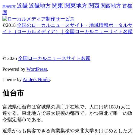
関東
関東地方
近畿
近畿地方
関西
関西地方
首都
東海地方
圏
©2018
全国のローカルニュースサイト・地域情報ポータルサ
イト（ローカルメディア）｜全国ローカルニューサイト名鑑
© 2026
全国ローカルニュースサイト名鑑
.
Powered by
WordPress
.
Theme by
Anders Norén
.
仙台市
宮城県仙台市は宮城県の県庁所在地で、人口は約108万人に
達する。東北地方で最大規模の都市で、かつ東北で唯一の政
令指定都市である。
近県からも集客できる商業集積や東北大学をはじめとした大