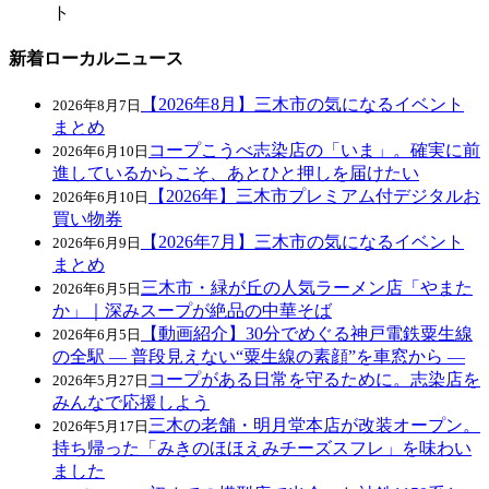
ト
新着ローカルニュース
【2026年8月】三木市の気になるイベント
2026年8月7日
まとめ
コープこうべ志染店の「いま」。確実に前
2026年6月10日
進しているからこそ、あとひと押しを届けたい
【2026年】三木市プレミアム付デジタルお
2026年6月10日
買い物券
【2026年7月】三木市の気になるイベント
2026年6月9日
まとめ
三木市・緑が丘の人気ラーメン店「やまた
2026年6月5日
か」｜深みスープが絶品の中華そば
【動画紹介】30分でめぐる神戸電鉄粟生線
2026年6月5日
の全駅 ― 普段見えない“粟生線の素顔”を車窓から ―
コープがある日常を守るために。志染店を
2026年5月27日
みんなで応援しよう
三木の老舗・明月堂本店が改装オープン。
2026年5月17日
持ち帰った「みきのほほえみチーズスフレ」を味わい
ました