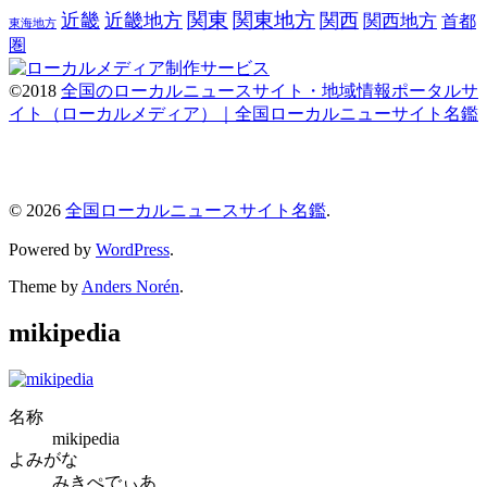
関東
関東地方
近畿
近畿地方
関西
関西地方
首都
東海地方
圏
©2018
全国のローカルニュースサイト・地域情報ポータルサ
イト（ローカルメディア）｜全国ローカルニューサイト名鑑
© 2026
全国ローカルニュースサイト名鑑
.
Powered by
WordPress
.
Theme by
Anders Norén
.
mikipedia
名称
mikipedia
よみがな
みきぺでぃあ