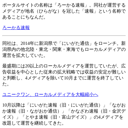
ポータルサイトの名称は「ろーかる速報」。同社が運営する
メディアが地名（ひらがな）を冠した「速報」という名称で
あることにちなんだ。
ろーかる速報
同社は、2014年に新潟県で「にいがた通信」をローンチ。新
潟県内の他北陸・東北・関東・東海でもローカルメディアの
運営を拡大していた。
最盛期には20以上のローカルメディアを運営していたが、広
告収益を中心とした従来の拡大戦略では収益の安定が難しい
と判断し、4メディアを除いて10月までに運営を終了してい
た。
ユニークワン、ローカルメディアを大幅縮小へ
10月以降は「にいがた速報（旧・にいがた通信）」「ながお
か速報（旧・ながおか通信）」「かなざわ速報（旧・金沢デ
イズ）」「とやま速報（旧・富山デイズ）」の4メディアを
改題して運営を継続してきた。