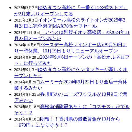
ゆめタウン高松に「一番くじ公式ストア」
2025年3月7日
が2月末よりオープンしてる
イオンモール高松のライトオンが2025年2
2025年2月3日
月24日に完全閉店|MAX70％オフセール
「アイスは別腹イオン高松店」が2024年11
2024年11月8日
月23日オープンみたい
バースデー高松レインボー店が9月30日よ
2024年10月6日
り一時休業、10月19日よりリニューアルオープン
2024年9月6日オープンの「高松オルネロフ
2024年9月29日
ト」に行ってみた
ゆめタウン高松にケンタッキーが新しくオ
2024年9月3日
ープンしそう
ムーミーが2024年9月22日より全店一斉休
2024年8月29日
業するみたい
香川町のハニーズワッフルが10月9日で閉
2024年8月25日
店みたい
高松南消防署あたりに「コスモス」ができ
2024年8月18日
そう！？
朗報！！香川県の最低賃金が10月から
2024年8月10日
「970円」になりそう！？