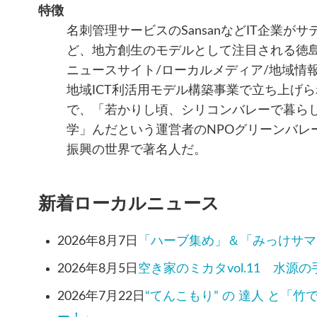
特徴
名刺管理サービスのSansanなどIT企業が
ど、地方創生のモデルとして注目される徳
ニュースサイト/ローカルメディア/地域情
地域ICT利活用モデル構築事業で立ち上げ
で、「若かりし頃、シリコンバレーで暮ら
学」んだという運営者のNPOグリーンバレ
振興の世界で著名人だ。
新着ローカルニュース
2026年8月7日
「ハーブ集め」＆「みっけサマ
2026年8月5日
空き家のミカタvol.11 水源
2026年7月22日
“てんこもり” の 達人 と「