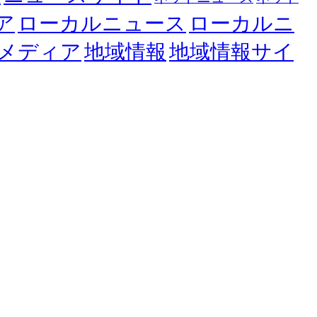
ア
ローカルニュース
ローカルニ
メディア
地域情報
地域情報サイ