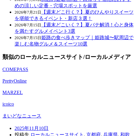
めの涼しい定番・穴場スポットを厳選
【週末どこ行く？】夏のひんやりスイーツ
2026年7月21日
を堪能できるイベント・新店３選！
【週末どこいく？】夏バテ解消！心と身体
2026年7月15日
を満たすグルメイベント3選
姫路の食べ歩きマップ｜姫路城〜駅周辺で
2026年7月15日
楽しむ名物グルメ＆スイーツ10選
類似のローカルニュースサイト/ローカルメディア
COMEPASS
PrettyOnline
MARZEL
icoico
まいどなニュース
2025年11月10日
投稿先
ローカルニュースサイト
,
京都府
,
兵庫県
,
和歌