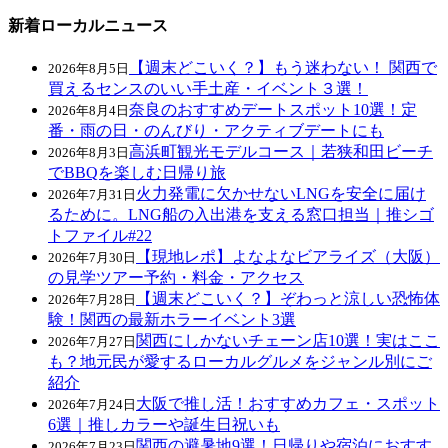
新着ローカルニュース
【週末どこいく？】もう迷わない！ 関西で
2026年8月5日
買えるセンスのいい手土産・イベント３選！
奈良のおすすめデートスポット10選！定
2026年8月4日
番・雨の日・のんびり・アクティブデートにも
高浜町観光モデルコース｜若狭和田ビーチ
2026年8月3日
でBBQを楽しむ日帰り旅
火力発電に欠かせないLNGを安全に届け
2026年7月31日
るために。LNG船の入出港を支える窓口担当｜推シゴ
トファイル#22
【現地レポ】よなよなビアライズ（大阪）
2026年7月30日
の見学ツアー予約・料金・アクセス
【週末どこいく？】ぞわっと涼しい恐怖体
2026年7月28日
験！関西の最新ホラーイベント3選
関西にしかないチェーン店10選！実はここ
2026年7月27日
も？地元民が愛するローカルグルメをジャンル別にご
紹介
大阪で推し活！おすすめカフェ・スポット
2026年7月24日
6選｜推しカラーや誕生日祝いも
関西の避暑地9選！日帰りや宿泊におすす
2026年7月23日