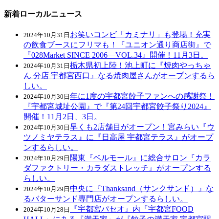
新着ローカルニュース
お笑いコンビ「カミナリ」も登場！充実
2024年10月31日
の飲食ブースにフリマも！『ユニオン通り商店街』で
『028Market SINCE 2006—VOL.34』開催！11月3日。
栃木県初上陸！池上町に『焼肉やっちゃ
2024年10月31日
ん 分店 宇都宮西口』なる焼肉屋さんがオープンするら
しい。
年に1度の宇都宮餃子ファンへの感謝祭！
2024年10月30日
『宇都宮城址公園』で『第24回宇都宮餃子祭り2024』
開催！11月2日、3日。
早くも2店舗目がオープン！宮みらい『ウ
2024年10月30日
ツノミヤテラス』に『日高屋 宇都宮テラス』がオープ
ンするらしい。
陽東『ベルモール』に総合サロン『カラ
2024年10月29日
ダファクトリー・カラダストレッチ』がオープンする
らしい。
中央に『Thanksand（サンクサンド）』な
2024年10月29日
るバターサンド専門店がオープンするらしい。
『宇都宮パセオ』内『宇都宮FOOD
2024年10月28日