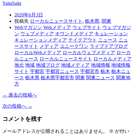
YaitaSaita
2020年6月3日
投稿先
ローカルニュースサイト
,
栃木県
,
関東
Webマガジン
Webメディア
ウェブサイト
ウェブマガジ
ン
ウェブメディア
オウンドメディア
キュレーション
キュレーションメディア
テイクアウト
ニュース
ニュ
ースサイト
メディア
ユニークワン
ライブドアブログ
ローカルWebメディア
ローカルウェブメディア
ローカ
ルニュース
ローカルニュースサイト
ローカルメディア
地元
地域
地域ブログ
地域メディア
地域情報
地域情報
サイト
宇都宮
宇都宮ニュース
宇都宮市
栃木
栃木ニュ
ース
栃木県
栃木県宇都宮市
関東
関東ニュース
関東地
方
← 過去の投稿へ
次の投稿へ →
コメントを残す
メールアドレスが公開されることはありません。
※
が付い