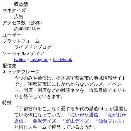
収益型
マネタイズ
広告
アクセス数（公称）
約4000UU/日
ユーザー
プラットフォーム
ライブドアブログ
ソーシャルメディア
twitter
・
instagram
・
facdebook
配信先
キャッチフレーズ
うつのみや通信は、栃木県宇都宮市の地域情報サイト
です。宇都宮市民にしかわからないグルメ、イベン
ト、開店・閉店などの雑談ネタを、市民目線でモリモ
リと発信していきます。
特徴
「宇都宮市をこよなく愛する30代の派遣OL」が運営し
ている体になっている。「
にいがた通信
」「
ながおか
通信
」「
金沢デイズ
」「
富山デイズ
」「
仙台プレス
」
と同じスキームで運営しているようだ。