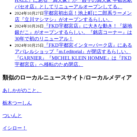
HALL』にある『満天家』が『餃子の満天家 宇都宮駅
パセオ店』としてリニューアルオープンしてる。
宇都宮初出店！池上町に二郎系ラーメン
2024年10月27日
店『立川マシマシ』がオープンするらしい。
『FKD宇都宮店』に大きな動き！『築地
2024年10月26日
銀だこ』がオープンするらしい。『銘店コーナー』は
30年で初のリニューアル！
『FKD宇都宮インターパーク店』にある
2024年10月25日
アパレルショップ『m.f.editorial』が閉店するらしい。
『GARNIER』『MICHEL KLEIN HOMME』は『FKD
宇都宮店』へ移転のため閉店。
類似のローカルニュースサイト/ローカルメディア
あしかがのこと。
栃木つーしん
ついんと
イシロー！