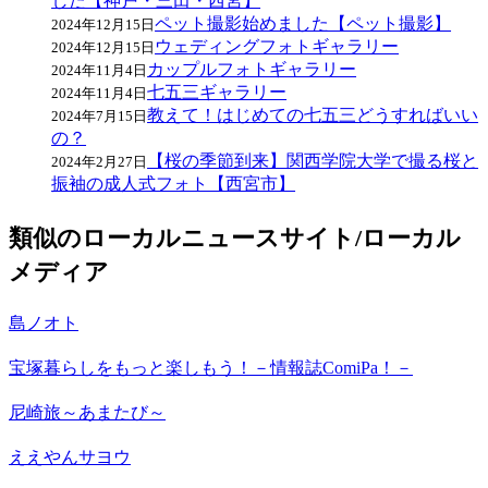
した【神戸・三田・西宮】
ペット撮影始めました【ペット撮影】
2024年12月15日
ウェディングフォトギャラリー
2024年12月15日
カップルフォトギャラリー
2024年11月4日
七五三ギャラリー
2024年11月4日
教えて！はじめての七五三どうすればいい
2024年7月15日
の？
【桜の季節到来】関西学院大学で撮る桜と
2024年2月27日
振袖の成人式フォト【西宮市】
類似のローカルニュースサイト/ローカル
メディア
島ノオト
宝塚暮らしをもっと楽しもう！－情報誌ComiPa！－
尼崎旅～あまたび～
ええやんサヨウ