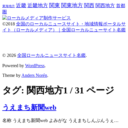
関東
関東地方
近畿
近畿地方
関西
関西地方
首都
東海地方
圏
©2018
全国のローカルニュースサイト・地域情報ポータルサ
イト（ローカルメディア）｜全国ローカルニューサイト名鑑
© 2026
全国ローカルニュースサイト名鑑
.
Powered by
WordPress
.
Theme by
Anders Norén
.
タグ:
関西地方
1 / 31 ページ
うえまち新聞web
名称 うえまち新聞web よみがな うえまちしんぶんうぇ…