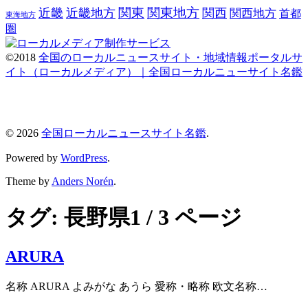
関東
関東地方
近畿
近畿地方
関西
関西地方
首都
東海地方
圏
©2018
全国のローカルニュースサイト・地域情報ポータルサ
イト（ローカルメディア）｜全国ローカルニューサイト名鑑
© 2026
全国ローカルニュースサイト名鑑
.
Powered by
WordPress
.
Theme by
Anders Norén
.
タグ:
長野県
1 / 3 ページ
ARURA
名称 ARURA よみがな あうら 愛称・略称 欧文名称…