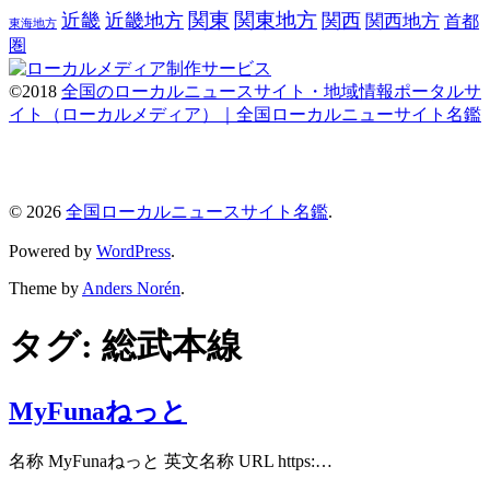
関東
関東地方
近畿
近畿地方
関西
関西地方
首都
東海地方
圏
©2018
全国のローカルニュースサイト・地域情報ポータルサ
イト（ローカルメディア）｜全国ローカルニューサイト名鑑
© 2026
全国ローカルニュースサイト名鑑
.
Powered by
WordPress
.
Theme by
Anders Norén
.
タグ:
総武本線
MyFunaねっと
名称 MyFunaねっと 英文名称 URL https:…