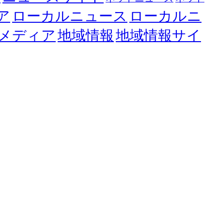
ア
ローカルニュース
ローカルニ
メディア
地域情報
地域情報サイ