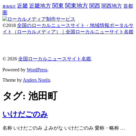
関東
関東地方
近畿
近畿地方
関西
関西地方
首都
東海地方
圏
©2018
全国のローカルニュースサイト・地域情報ポータルサ
イト（ローカルメディア）｜全国ローカルニューサイト名鑑
© 2026
全国ローカルニュースサイト名鑑
.
Powered by
WordPress
.
Theme by
Anders Norén
.
タグ:
池田町
いけだごのみ
名称 いけだごのみ よみがな いけだごのみ 愛称・略称 …