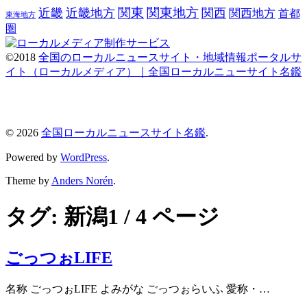
関東
関東地方
近畿
近畿地方
関西
関西地方
首都
東海地方
圏
©2018
全国のローカルニュースサイト・地域情報ポータルサ
イト（ローカルメディア）｜全国ローカルニューサイト名鑑
© 2026
全国ローカルニュースサイト名鑑
.
Powered by
WordPress
.
Theme by
Anders Norén
.
タグ:
新潟
1 / 4 ページ
ごっつぉLIFE
名称 ごっつぉLIFE よみがな ごっつぉらいふ 愛称・…