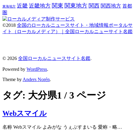
関東
関東地方
近畿
近畿地方
関西
関西地方
首都
東海地方
圏
©2018
全国のローカルニュースサイト・地域情報ポータルサ
イト（ローカルメディア）｜全国ローカルニューサイト名鑑
© 2026
全国ローカルニュースサイト名鑑
.
Powered by
WordPress
.
Theme by
Anders Norén
.
タグ:
大分県
1 / 3 ページ
Webスマイル
名称 Webスマイル よみがな うぇぶすまいる 愛称・略…