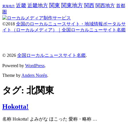
関東
関東地方
近畿
近畿地方
関西
関西地方
首都
東海地方
圏
©2018
全国のローカルニュースサイト・地域情報ポータルサ
イト（ローカルメディア）｜全国ローカルニューサイト名鑑
© 2026
全国ローカルニュースサイト名鑑
.
Powered by
WordPress
.
Theme by
Anders Norén
.
タグ:
北関東
Hokotta!
名称 Hokotta! よみがな ほこった 愛称・略称 …