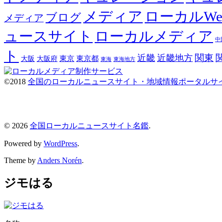
メディア
ローカルW
ブログ
メディア
ュースサイト
ローカルメディア
中
ト
関東
近畿
近畿地方
東京都
大阪
大阪府
東京
東海
東海地方
©2018
全国のローカルニュースサイト・地域情報ポータルサ
© 2026
全国ローカルニュースサイト名鑑
.
Powered by
WordPress
.
Theme by
Anders Norén
.
ジモはる