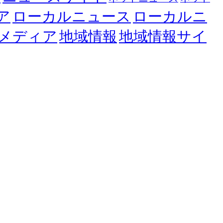
ア
ローカルニュース
ローカルニ
メディア
地域情報
地域情報サイ